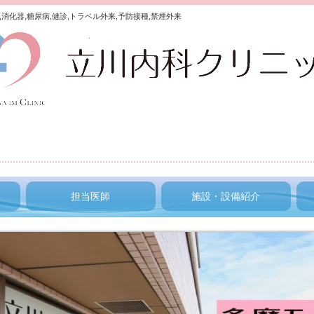
,消化器,糖尿病,健診,トラベル外来,予防接種,禁煙外来
担当医師
施設・設備紹介