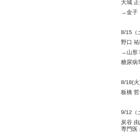
大城 
→金子
8/15
野口 
→山形
糖尿病
8/18
(火
板橋 
9/12
炭谷 
専門医