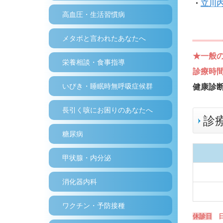
・
立川
高血圧・生活習慣病
メタボと言われたあなたへ
★
一般
栄養相談・食事指導
診療時
いびき・睡眠時無呼吸症候群
健康診
長引く咳にお困りのあなたへ
診
糖尿病
甲状腺・内分泌
消化器内科
ワクチン・予防接種
休診日
日