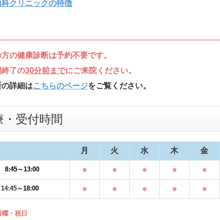
内科クリニックの特徴
の方の健康診断は予約不要です。
間終了の
30分
前まで
にご来院ください。
断の詳細は
こちらのページ
をご覧ください。
療・受付時間
月
火
水
木
金
●
●
●
●
●
8:45～13:00
●
●
●
●
●
14:45
～18:00
曜・祝日