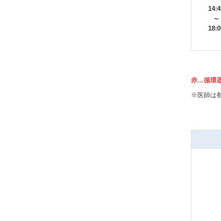
14:4
～
18:0
赤…循環
※医師は