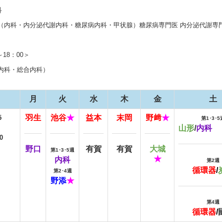
科
計（内科・内分泌代謝内科・糖尿病内科・甲状腺）糖尿病専門医 内分泌代謝専
～18：00＞
（内科・総合内科）
月
火
水
木
金
土
羽生
池谷
★
益本
末岡
野﨑
★
5
第1
･
3
･
5
山形
/
内科
0
野口
有賀
有賀
大城
第1
･
3
･
5週
★
内科
第2
週
循環器
/
第2
･
4
週
野
添
★
第
4
週
循環器
/