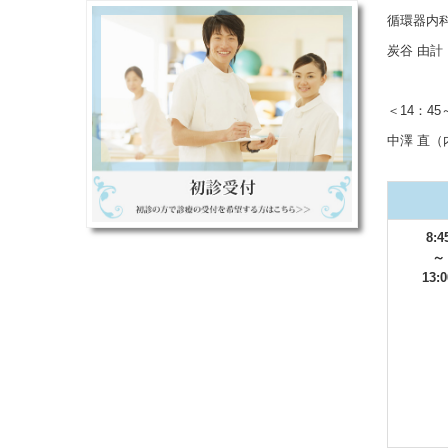
循環器内
炭谷 由
＜14：45
中澤 直
8:4
～
13:0