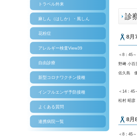
トラベル外来
診
麻しん（はしか）・風しん
花粉症
8月
アレルギー検査View39
＜8：45～
自由診療
野﨑 小
佐久島 
新型コロナワクチン接種
＜14：45
インフルエンザ予防接種
松村 昭
よくある質問
8月
連携病院一覧
＜8：45～