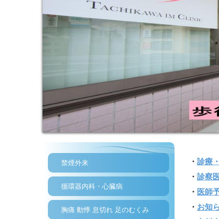
・
診療
禁煙外来
・
診察
循環器内科・心臓病
・
医師
・
お知
胸痛 動悸 息切れ 足のむくみ