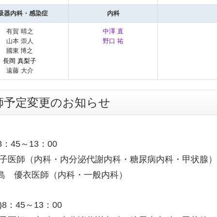
吸器内科・感染症
内科
有賀 晴之
中澤 直
山本 崇人
野口 祐
國東
博之
長岡 真梨子
遠藤 大介
師予定変更のお知らせ
)8：45～13：00
正子医師（内科・内分泌代謝内科・糖尿病内科・甲状腺
島 優衣医師（内科・一般内科）
)
8：45～13：00