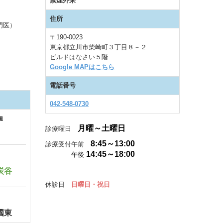
禁煙外来
住所
門医）
〒190-0023
東京都立川市柴崎町３丁目８－２
ビルドはなさい５階
Google MAPはこちら
電話番号
042-548-0730
週
月曜～土曜日
診療曜日
8:45～13:00
診療受付午前
14:45～18
:00
午後
炭谷
休診日
日曜日・祝日
國東