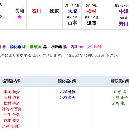
5
第1
･
3
･
5週
第1
･3
週
第1･
２
･4･
長岡
石川
國東
大塚
松村
中澤
0
★
第2
･
4
週
第2
･4
･
5週
第
3
週
山本
遠藤
野口
器
青…消化器
緑…糖尿病
黒…呼吸器
紫…内科
★…
女性医師
都合により変更する場合がございます。お電話にてお問い合わせ下さい。
循環器内科
消化器内科
糖尿病内
末岡 順介
大塚 伸行
山形 聡
石川 啓史
野添 眞美
大城 正子
松村 昭彦
炭谷 由計
野﨑 小百美
羽生 佳弘
益本 寛之
池谷 江利子