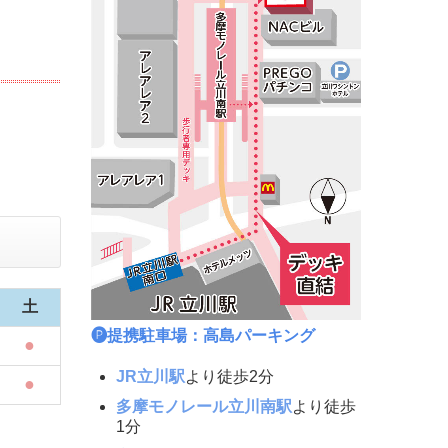
土
🅟提携駐車場：高島パーキング
●
JR立川駅
より徒歩2分
●
多摩モノレール立川南駅
より徒歩
1分