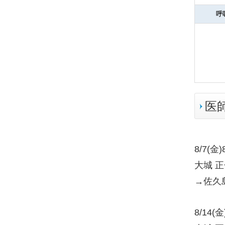
呼
医
8/7(金
大城 
→佐久
8/14
(金