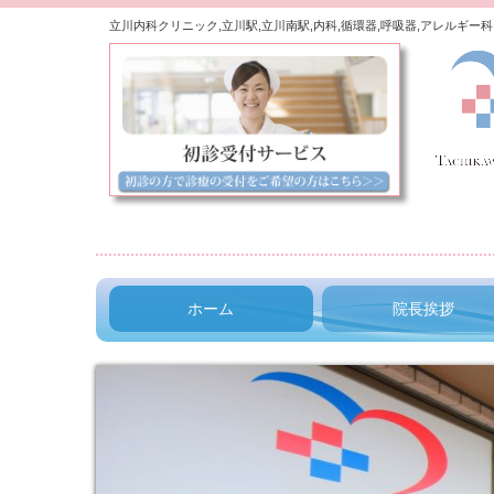
立川内科クリニック,立川駅,立川南駅,内科,循環器,呼吸器,アレルギー科
ホーム
院長挨拶